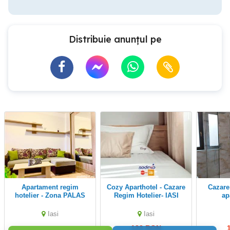
Distribuie anunțul pe
Apartament regim
Cozy Aparthotel - Cazare
Cazare regim hotelier
hotelier - Zona PALAS
Regim Hotelier- IASI
ap
Cam+
parcar
Iasi
Iasi
MAL
123 RON