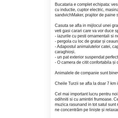
Bucataria e complet echipata: vese
cu inductie, cuptor electric, masin
sandvichMaker, prajitor de paine si
Casuta se afla in mijlocul unei grad
veti gasi carari care va vor duce s
- iazurile cu pesti ornamentali si nu
- pergola cu loc de gratar și ceau
- Adapostul animalutelor catei, cap
caraghioși.
- un pat exterior suspendat perfect
- O camera de citit confortabila și
Animalele de companie sunt binev
Cheile Turzii se afla la doar 7 km 
Cel mai important lucru pentru noi 
odihniti si cu amintiri frumoase. 
muzica rasunand in tot satul sunt 
ne concentrăm pe liniște și relaxa