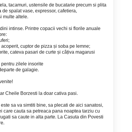
la, tacamuri, ustensile de bucatarie precum si plita
a de spalat vase, expressor, cafetiera,
 multe altele.
ini intinse. Printre copacii vechi si florile anuale
pre:
feri;
n acoperit, cuptor de pizza și soba pe lemne;
rite, cateva pasari de curte și câțiva magarusi
 pentru zilele insorite
 departe de galagie.
enite!
iar Cheile Borzesti la doar cativa pasi.
este sa va simtiti bine, sa plecati de aici sanatosi,
Cei care cauta sa petreaca pana noaptea tarziu cu
rugati sa caute in alta parte. La Casuta din Povesti
re.