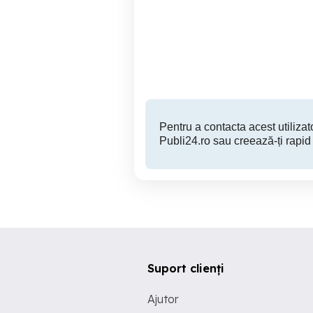
Apartament în regim
hotelier
Turda
250 RON
Pentru a contacta acest utilizato
Publi24.ro sau creează-ți rapid
Suport clienți
Ajutor