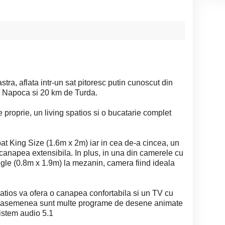
tra, aflata intr-un sat pitoresc putin cunoscut din
uj Napoca si 20 km de Turda.
 proprie, un living spatios si o bucatarie complet
pat King Size (1.6m x 2m) iar in cea de-a cincea, un
canapea extensibila. In plus, in una din camerele cu
ngle (0.8m x 1.9m) la mezanin, camera fiind ideala
atios va ofera o canapea confortabila si un TV cu
Deasemenea sunt multe programe de desene animate
sistem audio 5.1