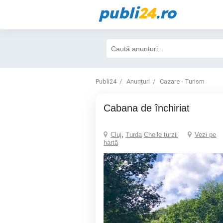
publi
24
.ro
Publi24
Anunțuri
Cazare - Turism
Cabana de închiriat
Cluj
,
Turda
Cheile turzii
Vezi pe
hartă