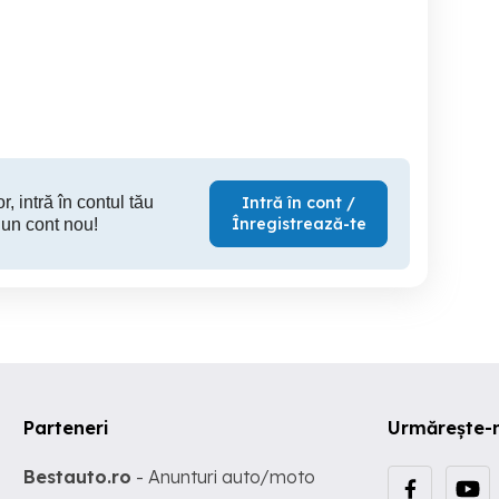
regim hotelier
Regim hotelier Turda
Regi
Cluj-Napoca
Turda
Cl
200 RON
200 RON
20
r, intră în contul tău
Intră în cont /
Înregistrează-te
 un cont nou!
Parteneri
Urmărește-
Bestauto.ro
- Anunturi auto/moto