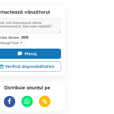
ntactează vânzătorul
ctere rămase:
2939
daugă fișier
?
Mesaj
Verifică disponibilitatea
Distribuie anunțul pe