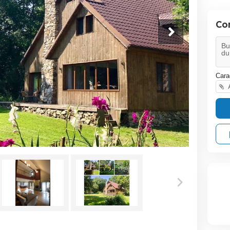
Co
Cara
A