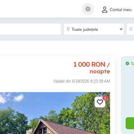
Contul meu
1 000
RON
/
T
noapte
Valabil din 6/19/2026 8:23:39 AM
1