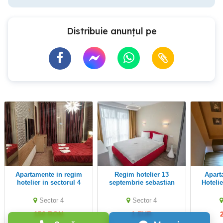
Distribuie anunțul pe
Apartamente in regim
Regim hotelier 13
Apartamente Regim
hotelier in sectorul 4
septembrie sebastian
Hoteli
aproape centru vechi
unirii universitate metrou
Sector 4
Sector 4
150 RON
1 EUR