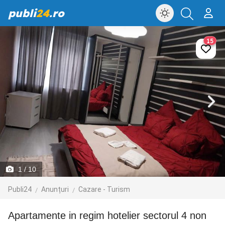
publi
24
.ro
15
1
/ 10
Publi24
Anunțuri
Cazare - Turism
Apartamente in regim hotelier sectorul 4 non