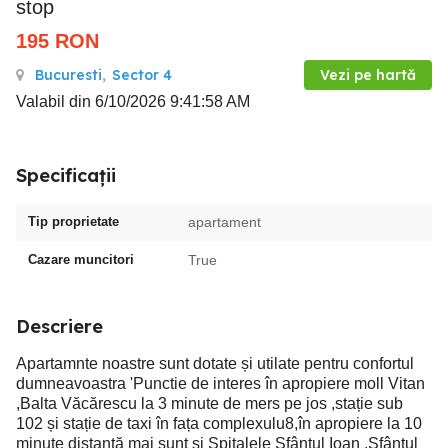
stop
195
RON
Bucuresti
,
Sector 4
Vezi pe hartă
Valabil din 6/10/2026 9:41:58 AM
Specificații
Tip proprietate
apartament
Cazare muncitori
True
Descriere
Apartamnte noastre sunt dotate și utilate pentru confortul
dumneavoastra 'Punctie de interes în apropiere moll Vitan
,Balta Văcărescu la 3 minute de mers pe jos ,stație sub
102 și stație de taxi în fața complexulu8,în apropiere la 10
minute distanță mai sunt și Spitalele Sfântul Ioan ,Sfântul