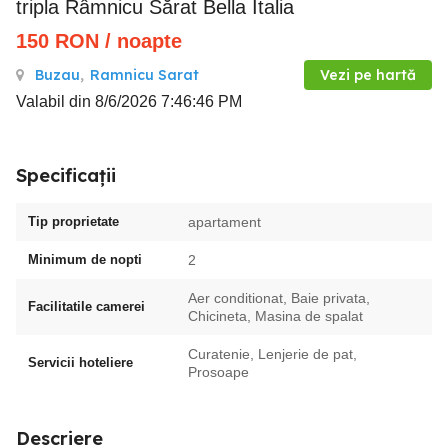
tripla Râmnicu Sărat Bella Italia
150
RON
/ noapte
Buzau
,
Ramnicu Sarat
Vezi pe hartă
Valabil din 8/6/2026 7:46:46 PM
Specificații
Tip proprietate
apartament
Minimum de nopti
2
Aer conditionat, Baie privata,
Facilitatile camerei
Chicineta, Masina de spalat
Curatenie, Lenjerie de pat,
Servicii hoteliere
Prosoape
Descriere