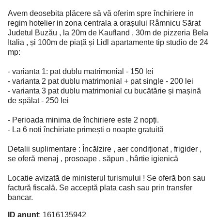
Avem deosebita plăcere să vă oferim spre închiriere in
regim hotelier in zona centrala a orașului Râmnicu Sărat
Judetul Buzău , la 20m de Kaufland , 30m de pizzeria Bela
Italia , și 100m de piață și Lidl apartamente tip studio de 24
mp:
- varianta 1: pat dublu matrimonial - 150 lei
- varianta 2 pat dublu matrimonial + pat single - 200 lei
- varianta 3 pat dublu matrimonial cu bucătărie și mașină
de spălat - 250 lei
- Perioada minima de închiriere este 2 nopți.
- La 6 noti închiriate primești o noapte gratuită
Detalii suplimentare : Încălzire , aer condiționat , frigider ,
se oferă menaj , prosoape , săpun , hârtie igienică
Locatie avizată de ministerul turismului ! Se oferă bon sau
factură fiscală. Se acceptă plata cash sau prin transfer
bancar.
ID anunț
: 1616135942