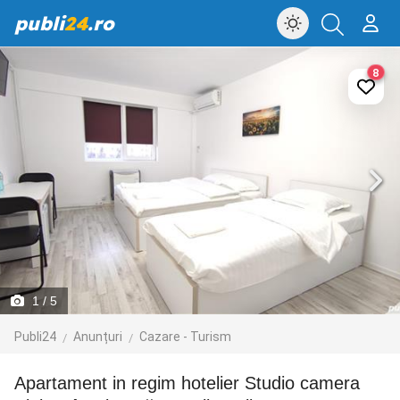
publi
24
.ro
8
1
/ 5
Publi24
Anunțuri
Cazare - Turism
Apartament in regim hotelier Studio camera