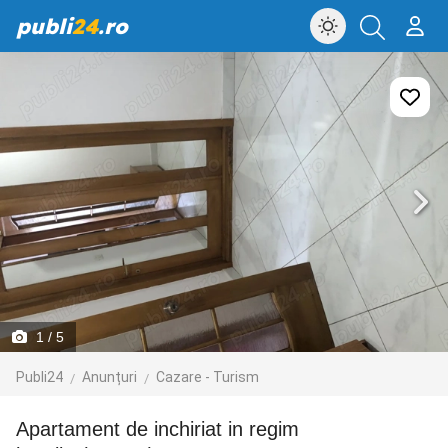
publi
24
.ro
1
/ 5
Publi24
Anunțuri
Cazare - Turism
Apartament de inchiriat in regim