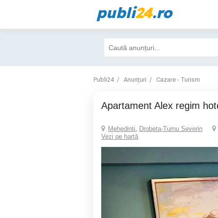
publi
24
.ro
Publi24
Anunțuri
Cazare - Turism
Apartament Alex regim hote
Mehedinti
,
Drobeta-Turnu Severin
Vezi pe hartă