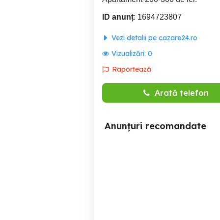
ID anunț
: 1694723807
Vezi detalii pe cazare24.ro
Vizualizări:
0
Raportează
Arată telefon
Anunțuri recomandate
Inchiriez garsoniera in
100 lei came
regim hotelier