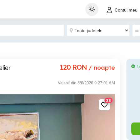
Contul meu
120
RON
/ noapte
T
lier
Valabil din 8/6/2026 9:27:01 AM
28