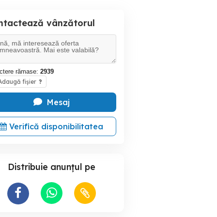
ntactează vânzătorul
ctere rămase:
2939
daugă fișier
?
Mesaj
Verifică disponibilitatea
Distribuie anunțul pe