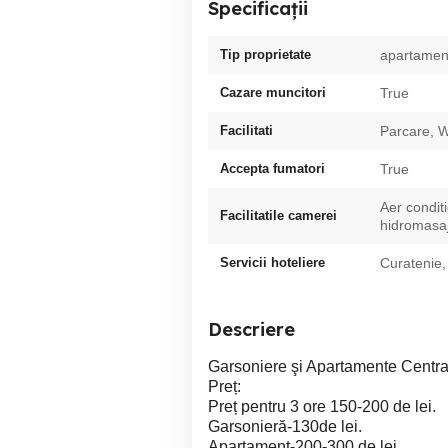
Specificații
Tip proprietate
apartamen
Cazare muncitori
True
Facilitati
Parcare, W
Accepta fumatori
True
Aer condit
Facilitatile camerei
hidromasaj
Servicii hoteliere
Curatenie,
Descriere
Garsoniere şi Apartamente Central 
Preț:
Preț pentru 3 ore 150-200 de lei.
Garsonieră-130de lei.
Apartament-200-300 de lei.