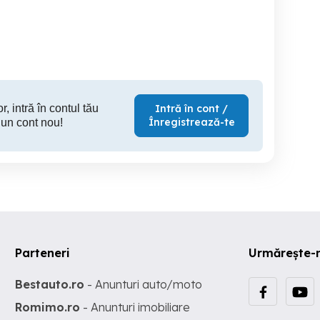
Drobeta-Turnu Severin
Drobeta-Turnu Severin
Drobeta
100 RON
149 RON
13
r, intră în contul tău
Intră în cont /
Înregistrează-te
 un cont nou!
Parteneri
Urmărește-
Bestauto.ro
- Anunturi auto/moto
Romimo.ro
- Anunturi imobiliare