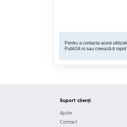
Drobeta-Turnu Severin
80 RON
Pentru a contacta acest utilizato
Publi24.ro sau creează-ți rapid
Suport clienți
Ajutor
Contact