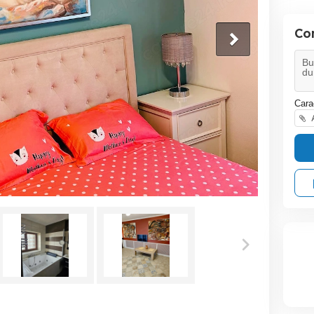
Co
Cara
A