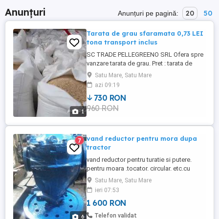
Anunțuri
20
50
Anunțuri pe pagină:
Tarata de grau sfaramata 0,73 LEI
tona transport inclus
SC TRADE PELLEGREENO SRL Ofera spre
vanzare tarata de grau. Pret : tarata de
grau sfaramata la 730 lei + tva si transport
Satu Mare, Satu Mare
inclus Mod de ambalare: saci de 20 25 kg
azi 09:19
si sac de 1000 kg Comanda minima de 22-
730 RON
23 tone Oferim suport de revanzare si
960 RON
promovare pentru depozite. Tel.:
1
vand reductor pentru mora dupa
7
tractor
vand reductor pentru turatie si putere.
pentru moara .tocator. circular. etc.cu
turatie 1 3
Satu Mare, Satu Mare
ieri 07:53
1 600 RON
Telefon validat
6