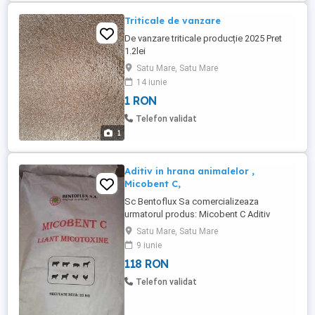
Triticale de vanzare
De vanzare triticale producție 2025 Pret
1.2lei
Satu Mare, Satu Mare
14 iunie
1 RON
Telefon validat
1
Aditiv in hrana animalelor ,
Micobent C,
Sc Bentoflux Sa comercializeaza
urmatorul produs: Micobent C Aditiv
special conceput pentru inhibarea
Satu Mare, Satu Mare
micotoxinelor, destinat hranei animalelor :
9 iunie
păsări, porci, rumegătoare. Se amesteca
118 RON
in hrana animalelor pentru imbunatatirea
digestiei, eliminarea micotoxinelor si
Telefon validat
cresterea imunitatii. Doza recomandata ...