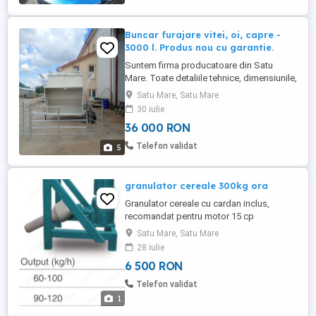
Buncar furajare vitei, oi, capre -
3000 l. Produs nou cu garantie.
Suntem firma producatoare din Satu
Mare. Toate detaliile tehnice, dimensiunile,
avantajele, pretul si conditiile de livrare, le
Satu Mare, Satu Mare
gasiti explicate clar in ultimele doua poze
30 iulie
din galerie. Pentru detalii si filmari pe
36 000 RON
Whatsapp, apelati .
Telefon validat
5
granulator cereale 300kg ora
Granulator cereale cu cardan inclus,
recomandat pentru motor 15 cp
Satu Mare, Satu Mare
28 iulie
6 500 RON
Telefon validat
1