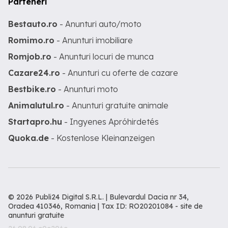
Parteneri
Bestauto.ro
- Anunturi auto/moto
Romimo.ro
- Anunturi imobiliare
Romjob.ro
- Anunturi locuri de munca
Cazare24.ro
- Anunturi cu oferte de cazare
Bestbike.ro
- Anunturi moto
Animalutul.ro
- Anunturi gratuite animale
Startapro.hu
- Ingyenes Apróhirdetés
Quoka.de
- Kostenlose Kleinanzeigen
© 2026 Publi24 Digital S.R.L. | Bulevardul Dacia nr 34,
Oradea 410346, Romania | Tax ID: RO20201084 -
site de
anunturi gratuite