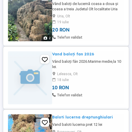
Vând baloți de lucernă coasa a doua și
coasa a treia Judetul Olt localitate Uria
Uria, Olt
19 iulie
20 RON
Telefon validat
2
Vand baloți fan 2026
Vând baloți fân 2026.Marime medie,la 10
lei.
Leleasca, Olt
18 iulie
10 RON
Telefon validat
Baloti lucerna dreptunghiulari
Vand baloti lucerna pret 12 lei