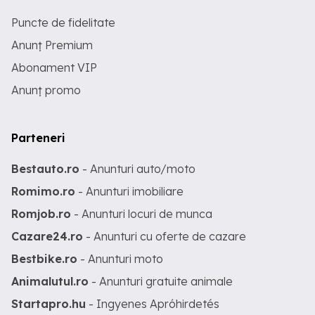
Puncte de fidelitate
Anunț Premium
Abonament VIP
Anunț promo
Parteneri
Bestauto.ro
- Anunturi auto/moto
Romimo.ro
- Anunturi imobiliare
Romjob.ro
- Anunturi locuri de munca
Cazare24.ro
- Anunturi cu oferte de cazare
Bestbike.ro
- Anunturi moto
Animalutul.ro
- Anunturi gratuite animale
Startapro.hu
- Ingyenes Apróhirdetés