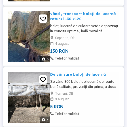
vând , transport baloți de lucernă
rotunzi 130 x120
baloți lucernă de culoare verde depozitați
în condiții optime , hală metalică
Soparlita, Olt
4 august
150 RON
Telefon validat
5
De vânzare baloți de lucernă
Se vând 300 baloți de lucernă de foarte
bună calitate, proveniți din prima, a doua
și a treia coasă. Lucerna este bine uscată,
Tomeni, Olt
depozitată în condiții bune. Pentru detalii
3 august
privind prețul, vă rog să mă contactați. Preț
5 RON
negociabil la vedere.
Telefon validat
4