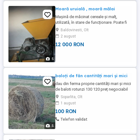
Moară uruială , moară mălai
Mașină de măcinat cereale și malț,
utilizată, în stare de funcționare. Poate fi
folosită pentru măcinarea diverselor tipuri
Baldovinesti, Olt
de cereale și malț. Dispune de un corp
2 august
metalic rezistent. Motor electric 7,5 kw ora
12 000 RON
, capacitate de lucru 1200kg ora (uruiala),
400kg ora (mălai). La moara de uruiala se
pot macina ...
5
baloți de fân cantități mari și mici
dau din ferma proprie cantități mari și mici
de baloti rotunzi 130 120 preț negociabil
Soparlita, Olt
1 august
100 RON
Telefon validat
5