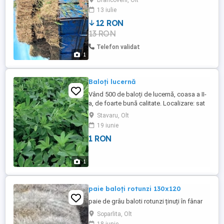
Brancoveni, Olt
13 iulie
12 RON
13 RON
Telefon validat
1
Baloți lucernă
Vând 500 de baloți de lucernă, coasa a II-
a, de foarte bună calitate. Localizare: sat
Stăvaru, județul Olt. Pentru detalii și preț,
Stavaru, Olt
sunați la .
19 iunie
1 RON
1
paie baloți rotunzi 130x120
paie de grâu baloti rotunzi ținuți în fânar
Soparlita, Olt