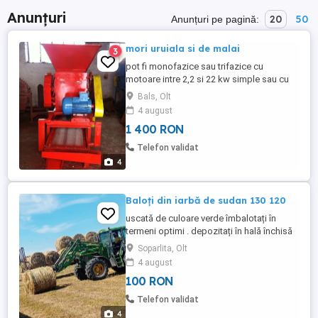
Anunțuri
20
50
Anunțuri pe pagină:
mori uruiala si de malai
3
pot fi monofazice sau trifazice cu
motoare intre 2,2 si 22 kw simple sau cu
ciclon si ventilator
Bals, Olt
4 august
1 400 RON
Telefon validat
4
Baloți din iarbă de sudan 130 120
uscată de culoare verde îmbalotați în
termeni optimi . depozitați în hală închisă
s-au imediat după îmbalotare . cantități
Soparlita, Olt
mari și mici la comandă telefon
4 august
100 RON
Telefon validat
4