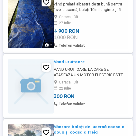
vând prelată albastră de tir bună pentru
învelit lucernă, baloți 10 m lungime și 5
lățime mai multe detalii la telefon
Caracal, Olt
27 iulie
900 RON
1,000 RON
2
Telefon validat
Vand uruitoare
VAND URUITOARE, LA CARE SE
ATASEAZA UN MOTOR ELECTRIC ESTE
PE CUREA, PRET 300 RON
Caracal, Olt
22 iulie
300 RON
Telefon validat
Vânzare baloți de lucernă coasa a
doua și coasa a treia