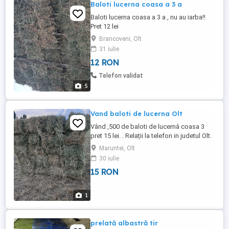
Baloti lucerna coasa a 3 a
Baloti lucerna coasa a 3 a , nu au iarba!!
Pret 12 lei
Brancoveni, Olt
31 iulie
12 RON
Telefon validat
5
Vand baloti de lucerna Olt
Vând ,500 de baloti de lucernâ coasa 3
pret 15 lei. . Relații la telefon in judetul Olt.
Maruntei, Olt
30 iulie
15 RON
1
prelată albastră tir