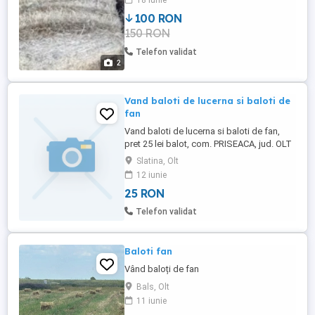
18 iunie
100 RON
150 RON
Telefon validat
2
Vand baloti de lucerna si baloti de
fan
Vand baloti de lucerna si baloti de fan,
pret 25 lei balot, com. PRISEACA, jud. OLT
Slatina, Olt
12 iunie
25 RON
Telefon validat
Baloti fan
Vând baloți de fan
Bals, Olt
11 iunie