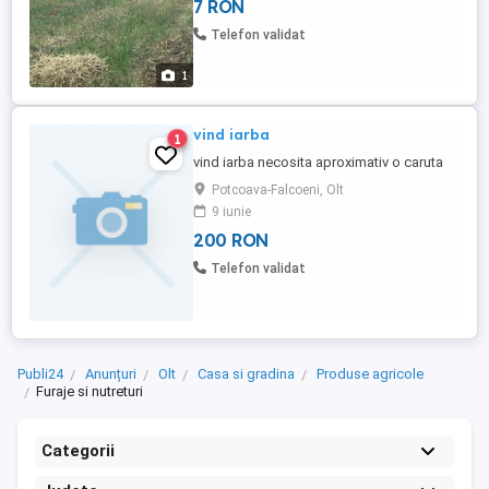
7 RON
Telefon validat
1
vind iarba
1
vind iarba necosita aproximativ o caruta
Potcoava-Falcoeni, Olt
9 iunie
200 RON
Telefon validat
Publi24
Anunțuri
Olt
Casa si gradina
Produse agricole
Furaje si nutreturi
Categorii