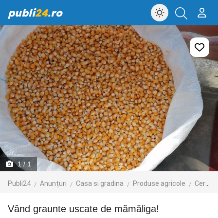
publi
24
.ro
1
/ 1
Publi24
Anunțuri
Casa si gradina
Produse agricole
Cereale
Vând graunte uscate de mămăliga!