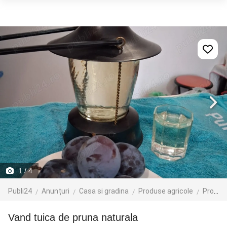
1
/ 4
Publi24
Anunțuri
Casa si gradina
Produse agricole
Produse agroalimentare
Vand tuica de pruna naturala