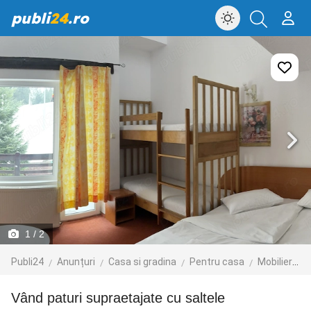
publi
24
.ro
1
/ 2
Publi24
Anunțuri
Casa si gradina
Pentru casa
Mobilier
M
Vând paturi supraetajate cu saltele