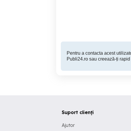
10 buc Aplice de perete;
Aplica de perete cu brat
mobil; Decoratiuni
Sector 5
160 RON
Pentru a contacta acest utilizato
Publi24.ro sau creează-ți rapid
Suport clienți
Ajutor