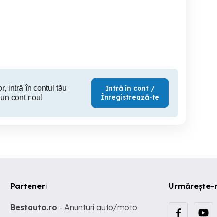
Set Mobilier Dormitor
2 buc Dulap Tip Soldat cu
Cadru pat 
rafturi si sertare; Dulap cu
polite
Sector 4
Sector 5
S
1,500 RON
260 RON
30
r, intră în contul tău
Intră în cont /
Înregistrează-te
 un cont nou!
Parteneri
Urmărește-
Bestauto.ro
- Anunturi auto/moto