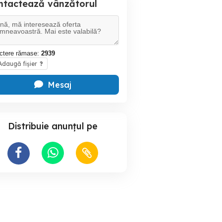
ntactează vânzătorul
ctere rămase:
2939
daugă fișier
?
Mesaj
Distribuie anunțul pe