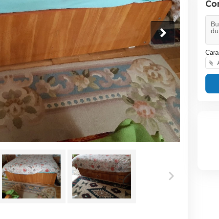
Co
Cara
A