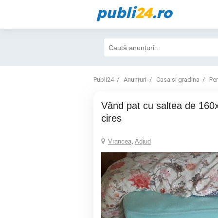
publi
24
.ro
Publi24
Anunțuri
Casa si gradina
Pe
vând pat cu saltea de 160x200cm culoare
cires
Vrancea
,
Adjud