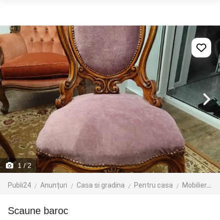
1
/ 2
Publi24
Anunțuri
Casa si gradina
Pentru casa
Mobilier
M
scaune baroc