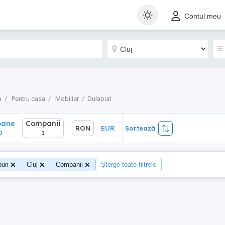
ane
Companii
RON
EUR
Sortează
Contul meu
1
a
Pentru casa
Mobilier
Dulapuri
oane
Companii
RON
EUR
Sortează
0
1
uri
Cluj
Companii
Șterge toate filtrele