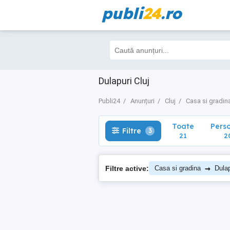
publi
24
.ro
Toate
Perso
Filtre
3
21
20
Dulapuri Cluj
Publi24
Anunțuri
Cluj
Casa si gradin
Toate
Pers
Filtre
3
21
2
→
Filtre active:
Casa si gradina
Dulap