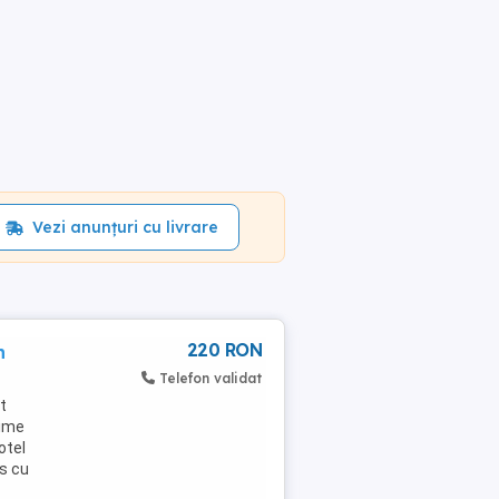
Vezi anunțuri cu livrare
220 RON
n
Telefon validat
t
gime
otel
s cu