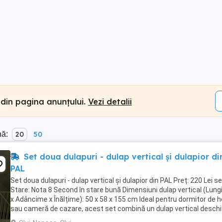
 din pagina anunțului.
Vezi detalii
nă:
20
50
Set doua dulapuri - dulap vertical și dulapior di
PAL
Set doua dulapuri - dulap vertical și dulapior din PAL Preț: 220 Lei se
Stare: Nota 8 Second în stare bună Dimensiuni dulap vertical (Lun
x Adâncime x Înălțime): 50 x 58 x 155 cm Ideal pentru dormitor de h
sau cameră de cazare, acest set combină un dulap vertical deschi
un dulapior ...