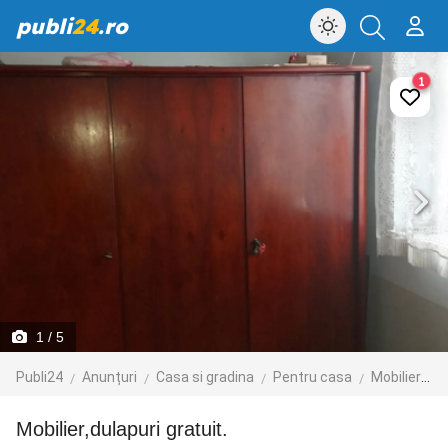
publi
24
.ro
1
1
/ 5
Publi24
Anunțuri
Casa si gradina
Pentru casa
Mobilier
D
Mobilier,dulapuri gratuit.