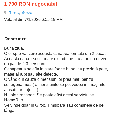
1 700
RON
negociabil
Timis
,
Giroc
Valabil din 7/1/2026 6:55:19 PM
Descriere
Buna ziua,
Ofer spre vânzare aceasta canapea formată din 2 bucăți.
Aceasta canapea se poate extinde pentru a putea deveni
un pat de 2-3 persoane.
Canapeaua se afla in stare foarte buna, nu prezintă pete,
material rupt sau alte defecte.
O vând din cauza dimensiunilor prea mari pentru
sufrageria mea ( dimensiunile se pot vedea in imaginile
atașate anunțului )
Nu ofer transport. Se poate găsi acest serviciu pe
HomeRun.
Se vinde doar in Giroc, Timișoara sau comunele de pe
lângă.