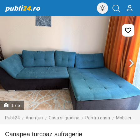
publi
24
.ro
1
/ 5
Publi24
Anunțuri
Casa si gradina
Pentru casa
Mobilier
C
Canapea turcoaz sufragerie