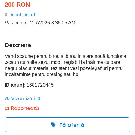
200
RON
Arad
,
Arad
Valabil din 7/17/2026 8:36:05 AM
Descriere
Vand scaune pentru birou și birou in stare nouă functional
,scaun cu rotile sezut mobil reglabil la inăltime culoare
negru placut material rezistent vezi pozele,rafturi pentru
incaltaminte pentru dresing sau hol
ID anunț
: 1681720445
Vizualizări:
0
Raportează
Fă ofertă