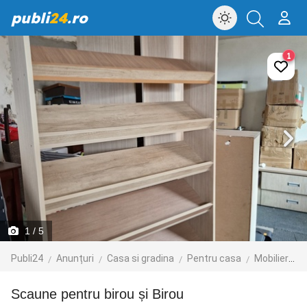
publi
24
.ro
1
1
/ 5
Publi24
Anunțuri
Casa si gradina
Pentru casa
Mobilier
B
Scaune pentru birou și Birou