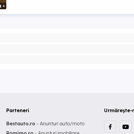
4
Parteneri
Urmărește-
Bestauto.ro
- Anunturi auto/moto
Romimo.ro
- Anunturi imobiliare