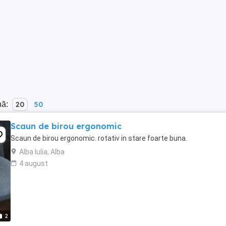
nă:
20
50
Scaun de birou ergonomic
Scaun de birou ergonomic. rotativ in stare foarte buna.
Alba Iulia, Alba
4 august
2