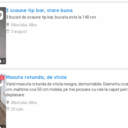
3 scaune tip bar, stare buna
3 bucati de scaune tip bar, bucata este la 140 ron
Alba Iulia, Alba
3 august
1
Masuta rotunda, de sticla
2
Vand masuta rotunda de sticla neagra, demontabila. Diametru cca
cm, inaltime cca 50 cm mobila, pe trei picioare cu role la capat pen
deplasare
Alba Iulia, Alba
20 iulie