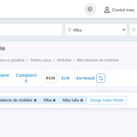
ane
Companii
RON
EUR
Sortează
Contul meu
0
lia
asa si gradina
Pentru casa
Mobilier
Alte obiecte de mobilier
oane
Companii
RON
EUR
Sortează
0
obiecte de mobilier
Alba
Alba Iulia
Șterge toate filtrele