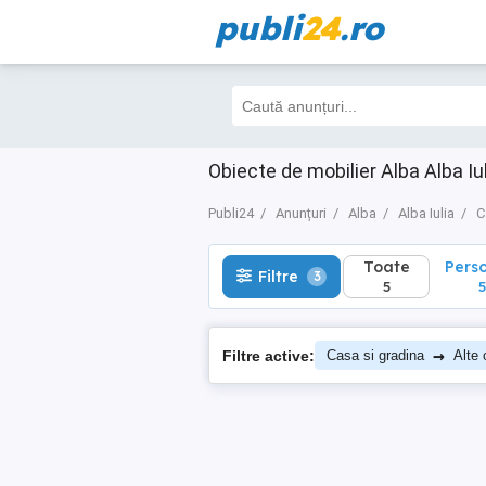
publi
24
.ro
Toate
Perso
Filtre
3
5
5
Obiecte de mobilier Alba Alba Iu
Publi24
Anunțuri
Alba
Alba Iulia
C
Toate
Pers
Filtre
3
5
5
→
Filtre active:
Casa si gradina
Alte 