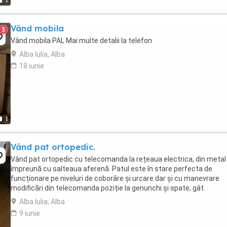
1
Vând mobila
3
Vând mobila PAL Mai multe detalii la telefon
Alba Iulia, Alba
18 iunie
1
Vând pat ortopedic.
Vând pat ortopedic cu telecomanda la rețeaua electrica, din metal
împreună cu salteaua aferenă. Patul este în stare perfecta de
funcționare pe niveluri de coborâre și urcare dar și cu manevrare
modificări din telecomanda poziție la genunchi și spate, gât.
Alba Iulia, Alba
9 iunie