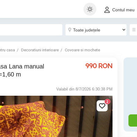
Contul meu
ntru casa
Decoratiuni interioare
Covoare si mochete
990
RON
e=1,60 m
Valabil din 8/7/2026 6:30:38 PM
2