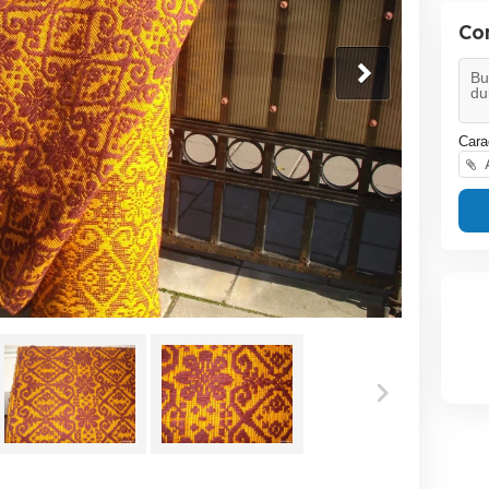
Co
Cara
A