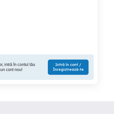
vand covoare
Covor persan de sufragerie
Vand ma
Cluj-Napoca
Sector 6
130 RON
1,000 RON
40
r, intră în contul tău
Intră în cont /
Înregistrează-te
 un cont nou!