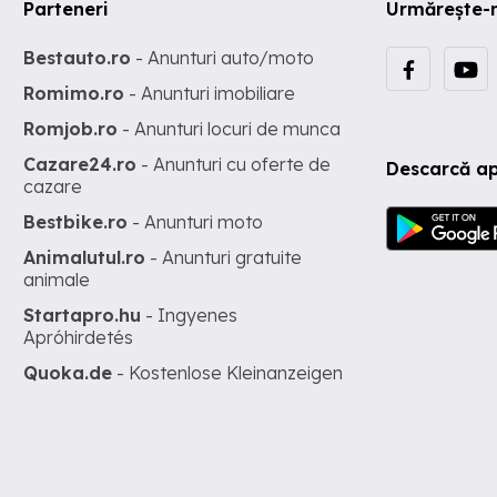
Parteneri
Urmărește-
Bestauto.ro
- Anunturi auto/moto
Romimo.ro
- Anunturi imobiliare
Romjob.ro
- Anunturi locuri de munca
Cazare24.ro
- Anunturi cu oferte de
Descarcă ap
cazare
Bestbike.ro
- Anunturi moto
Animalutul.ro
- Anunturi gratuite
animale
Startapro.hu
- Ingyenes
Apróhirdetés
Quoka.de
- Kostenlose Kleinanzeigen