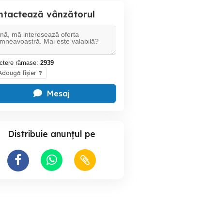
ntactează vânzătorul
ctere rămase:
2939
daugă fișier
?
Mesaj
Distribuie anunțul pe