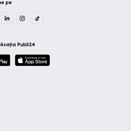
ne pe
licația Publi24