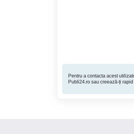
Vând 2 covoare identice
Brad
150 RON
Pentru a contacta acest utilizato
Publi24.ro sau creează-ți rapid