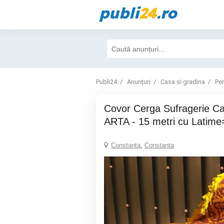
publi
24
.ro
Publi24
Anunțuri
Casa si gradina
Pe
Covor Cerga Sufragerie Casa Lana manual
ARTA - 15 metri cu Latim
Constanta
,
Constanta