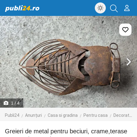
publi
24
.ro
1
/ 4
Publi24
Anunțuri
Casa si gradina
Pentru casa
Decoratiuni interioare
Greieri de metal pentru beciuri, crame,terase