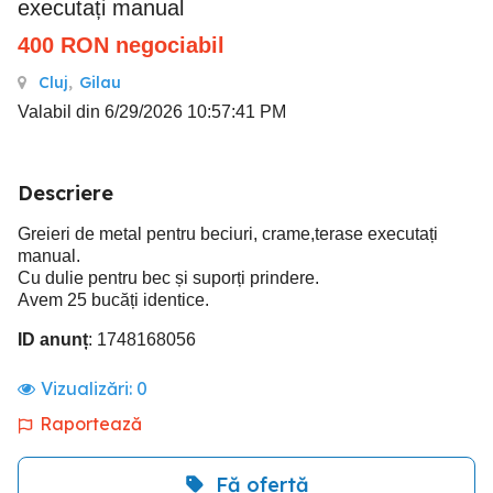
executați manual
400
RON
negociabil
Cluj
,
Gilau
Valabil din 6/29/2026 10:57:41 PM
Descriere
Greieri de metal pentru beciuri, crame,terase executați
manual.
Cu dulie pentru bec și suporți prindere.
Avem 25 bucăți identice.
ID anunț
: 1748168056
Vizualizări:
0
Raportează
Fă ofertă