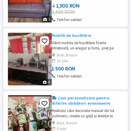
de 1,60 2,20
1,300 RON
1,400 RON
1
Telefon validat
Mobilă de bucătărie
Vând mobila de bucătărie foarte
întreținută, un aragaz și hota,. preț pe
toate 1500 lei.
Bran, Brasov
23 iulie
1 500 RON
Telefon validat
5
Cani personalizate pentru
diferite sărbători evenimente
Realizez căni decorate manual din lut
polimeric, create cu grijă și atenție la
fiecare detaliu. Sunt cadoul perfect pentru
Bran, Brasov
cei dragi care merită o amintire specială.
5 iulie