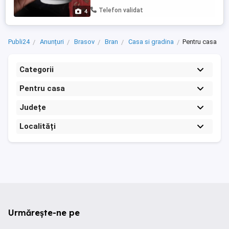
realizează pe bază de programare, așa că
Telefon validat
4
vă recomand să ...
Publi24
Anunțuri
Brasov
Bran
Casa si gradina
Pentru casa
Categorii
Pentru casa
Județe
Localități
Urmărește-ne pe