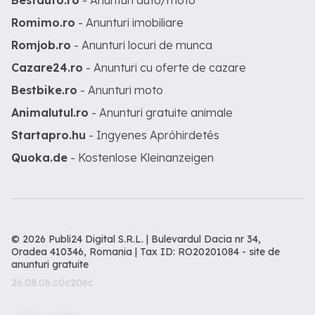
Bestauto.ro
- Anunturi auto/moto
Romimo.ro
- Anunturi imobiliare
Romjob.ro
- Anunturi locuri de munca
Cazare24.ro
- Anunturi cu oferte de cazare
Bestbike.ro
- Anunturi moto
Animalutul.ro
- Anunturi gratuite animale
Startapro.hu
- Ingyenes Apróhirdetés
Quoka.de
- Kostenlose Kleinanzeigen
© 2026 Publi24 Digital S.R.L. | Bulevardul Dacia nr 34,
Oradea 410346, Romania | Tax ID: RO20201084 -
site de
anunturi gratuite
26.08.06.c0c206c