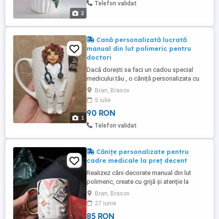
multe modele. Pentru mai multe detalii sau
Telefon validat
comenzi, va rog sa mi scrieți ...
2
Cană personalizată lucrată
manual din lut polimeric pentru
doctori
Dacă dorești sa faci un cadou special
medicului tău , o căniță personalizata cu
figurina din lut polimeric poate fi soluția.
Bran, Brasov
Lucrată cu multă dragoste și grijă, ea
5 iulie
poate aduce zâmbește și bucurie multă.
90 RON
Fiecare caniță e personalizata în funcție
1
de ceea ce dorești să fie pe cană, de la
Telefon validat
elementele domeniului ...
Cănițe personalizate pentru
cadre medicale la preț decent
Realizez căni decorate manual din lut
polimeric, create cu grijă și atenție la
fiecare detaliu. Sunt cadoul perfect pentru
Bran, Brasov
cei dragi care merită o amintire specială.
27 iunie
Personalizare după preferințe Modele
85 RON
unice, lucrate manual Comenzile se