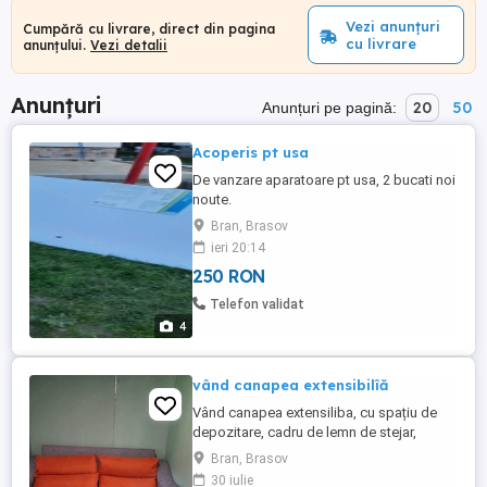
Vezi anunțuri
Cumpără cu livrare, direct din pagina
cu livrare
anunțului.
Vezi detalii
Anunțuri
20
50
Anunțuri pe pagină:
Acoperis pt usa
De vanzare aparatoare pt usa, 2 bucati noi
noute.
Bran, Brasov
ieri 20:14
250 RON
Telefon validat
4
vând canapea extensibilîă
Vând canapea extensiliba, cu spațiu de
depozitare, cadru de lemn de stejar,
culoare gri cu 2 perne decorative mari de
Bran, Brasov
culoare portocalie. Spatiu de dormit este
30 iulie