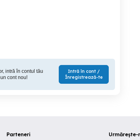
em
EXPANSION - Vindem
Parchet lemn masiv fag ,
archet masiv diverse
panouri din lemn masiv
stejar Fa
specii si dimensiuni:
imbinate in dinti
Baiculesti
Baiculesti
45 RON
25 EUR
13
r, intră în contul tău
Intră în cont /
Înregistrează-te
 un cont nou!
Parteneri
Urmărește-