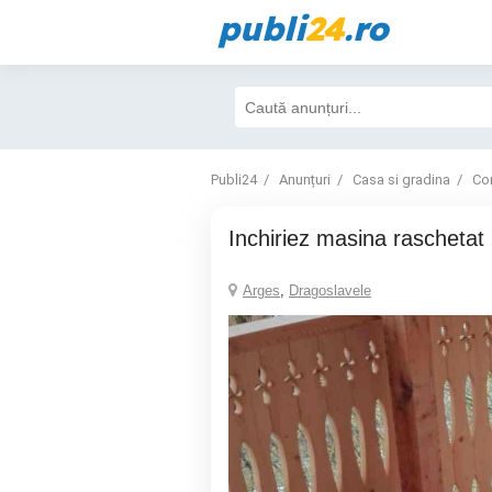
publi
24
.ro
Publi24
Anunțuri
Casa si gradina
Con
Inchiriez masina raschetat
Arges
,
Dragoslavele