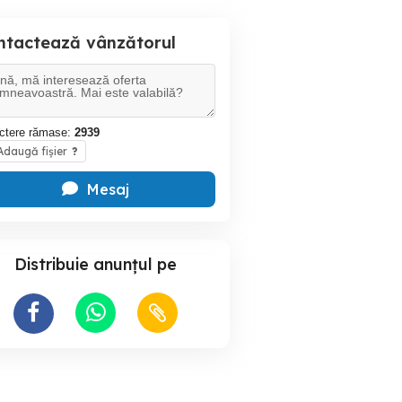
ntactează vânzătorul
ctere rămase:
2939
daugă fișier
?
Mesaj
Distribuie anunțul pe