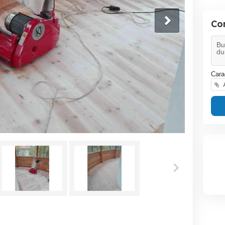
Co
Cara
A