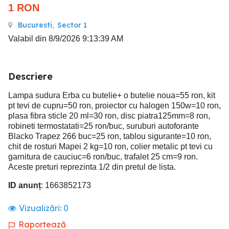
1
RON
Bucuresti
,
Sector 1
Valabil din 8/9/2026 9:13:39 AM
Descriere
Lampa sudura Erba cu butelie+ o butelie noua=55 ron, kit
pt tevi de cupru=50 ron, proiector cu halogen 150w=10 ron,
plasa fibra sticle 20 ml=30 ron, disc piatra125mm=8 ron,
robineti termostatati=25 ron/buc, suruburi autoforante
Blacko Trapez 266 buc=25 ron, tablou sigurante=10 ron,
chit de rosturi Mapei 2 kg=10 ron, colier metalic pt tevi cu
garnitura de cauciuc=6 ron/buc, trafalet 25 cm=9 ron.
Aceste preturi reprezinta 1/2 din pretul de lista.
ID anunț
: 1663852173
Vizualizări:
0
Raportează