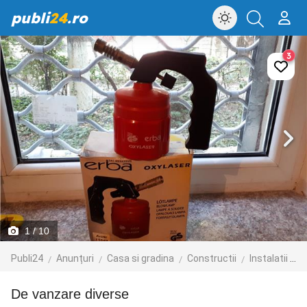
publi
24
.ro
3
1
/ 10
Publi24
Anunțuri
Casa si gradina
Constructii
Instalatii sanitare, canalizare
De vanzare diverse