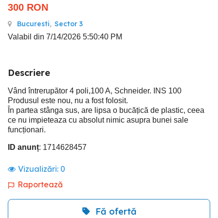
300
RON
Bucuresti
,
Sector 3
Valabil din 7/14/2026 5:50:40 PM
Descriere
Vând întrerupător 4 poli,100 A, Schneider. INS 100
Produsul este nou, nu a fost folosit.
În partea stânga sus, are lipsa o bucățică de plastic, ceea
ce nu impieteaza cu absolut nimic asupra bunei sale
funcționari.
ID anunț
: 1714628457
Vizualizări:
0
Raportează
Fă ofertă