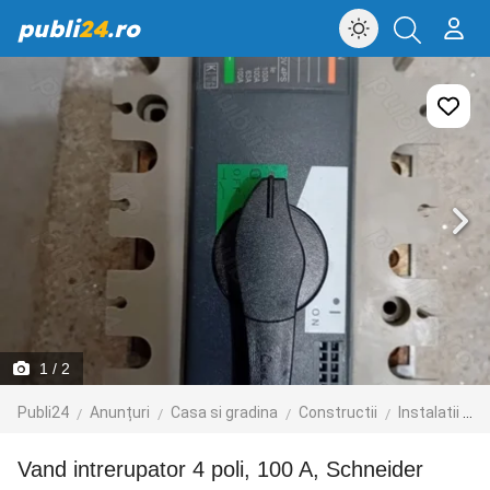
publi
24
.ro
1
/ 2
Publi24
Anunțuri
Casa si gradina
Constructii
Instalatii electrice
Vand intrerupator 4 poli, 100 A, Schneider