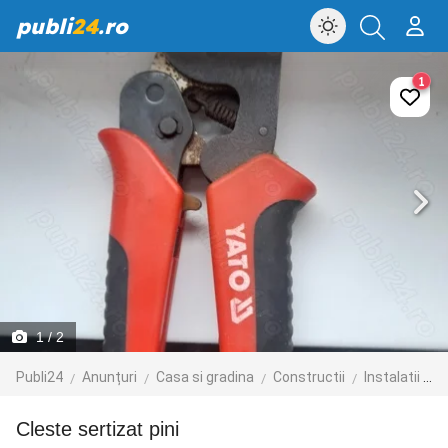
publi
24
.ro
1
1
/ 2
Publi24
Anunțuri
Casa si gradina
Constructii
Instalatii electrice
Cleste sertizat pini