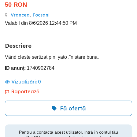
50
RON
Vrancea
,
Focsani
Valabil din 8/6/2026 12:44:50 PM
Descriere
Vând cleste sertizat pini yato ,în stare buna.
ID anunț
: 1740902784
Vizualizări:
0
Raportează
Fă ofertă
Pentru a contacta acest utilizator, intră în contul tău