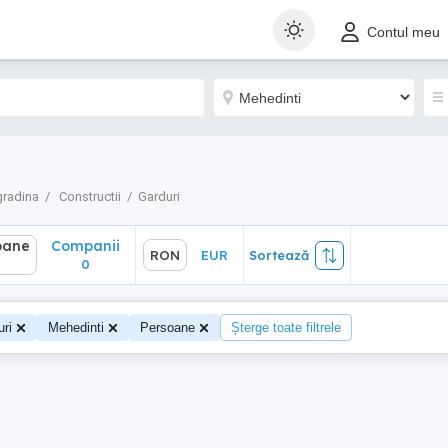
ane
Companii
RON
EUR
Sortează
Contul meu
0
gradina
Constructii
Garduri
oane
Companii
RON
EUR
Sortează
0
ri
Mehedinti
Persoane
Șterge toate filtrele