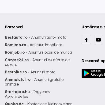
Parteneri
Urmărește-
Bestauto.ro
- Anunturi auto/moto
Romimo.ro
- Anunturi imobiliare
Romjob.ro
- Anunturi locuri de munca
Cazare24.ro
- Anunturi cu oferte de
Descarcă ap
cazare
Bestbike.ro
- Anunturi moto
Animalutul.ro
- Anunturi gratuite
animale
Startapro.hu
- Ingyenes
Apróhirdetés
Quoka.de
- Kostenlose Kleinanzeigen