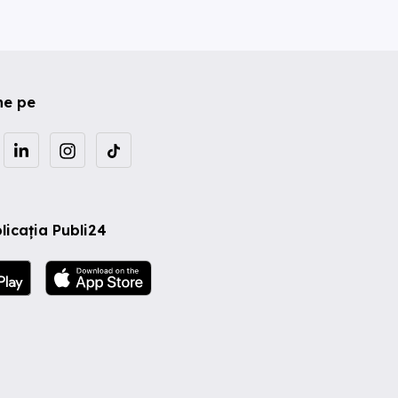
ne pe
licația Publi24