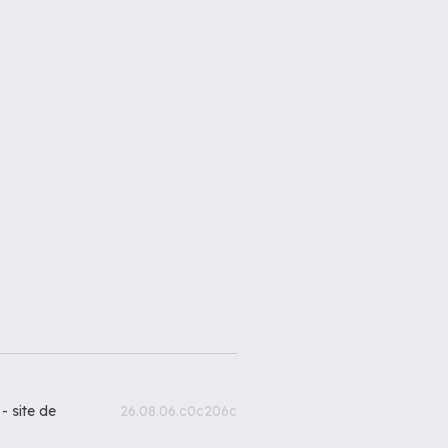
 -
site de
26.08.06.c0c206c