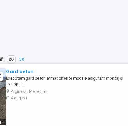
nă:
20
50
Gard beton
Executam gard beton armat diferite modele asigurăm montaj și
transport
Arginesti, Mehedinti
4 august
5