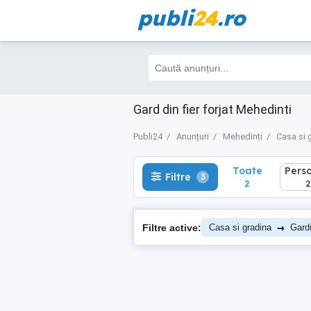
publi
24
.ro
Toate
Perso
Filtre
3
2
2
Gard din fier forjat Mehedinti
Publi24
Anunțuri
Mehedinti
Casa si 
Toate
Pers
Filtre
3
2
2
→
Filtre active:
Casa si gradina
Gardu