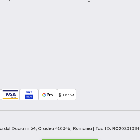
levardul Dacia nr 34, Oradea 410346, Romania | Tax ID: RO20201084