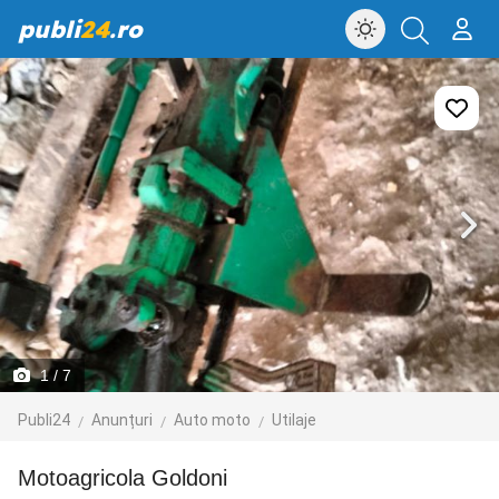
publi
24
.ro
1
/ 7
Publi24
Anunțuri
Auto moto
Utilaje
Motoagricola Goldoni