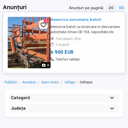
Anunțuri
20
50
Anunțuri pe pagină:
Remorca automata baloti
1
Remorca baloti cu incarcare si descarcare
automata Omas CB 104, capacitate de
incarcare 104 baloti dreptunghiulari. Este
Tancabesti, Ilfov
inscrisa in circulatie pe primarie, are CIV,
3 august
instalatie electrica, etc. Este in stare buna
6 900 EUR
de functionare. Mai multe detalii telefonic.
Telefon validat
8
Publi24
Anunțuri
Auto moto
Utilaje
Orthaus
Categorii
Județe