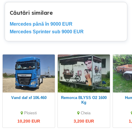
Căutări similare
Mercedes până în 9000 EUR
Mercedes Sprinter sub 9000 EUR
vand daf xf 106.460
Remorca BLYSS O2 1600
Hu
Kg
Ploiesti
Cheia
10,200 EUR
3,200 EUR
1