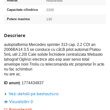
Avariat
neavariata
Capacitate cilindrica
2200
Putere maxima
130
Descriere
autoplatforma Mercedes sprinter 313 cap. 2.2 CDI an
2006BA14 3.5 se conduce cu cât.B pilot automat Platou
5mL util 2.20l Cale solide Închidere centralizata Webasto
tahograf Oglinzi electrice abs esp aser servo total
anvelope noiii Troliu cu telecomanda etc proprietar în acte
nu fac schimburi
nu are ac.
ID anunț
: 1774434837
Vezi detalii pe bestauto.ro
Vizualizări:
0
Raportează