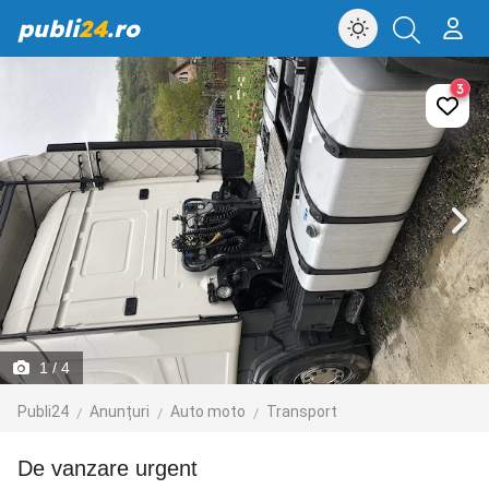
publi
24
.ro
3
1
/ 4
Publi24
Anunțuri
Auto moto
Transport
De vanzare urgent