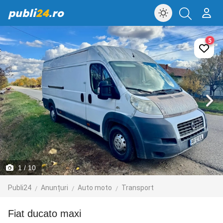
publi
24
.ro
5
1
/ 10
Publi24
Anunțuri
Auto moto
Transport
fiat ducato maxi