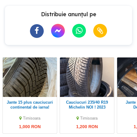
Distribuie anunțul pe
jante 15 plus cauciucuri
Cauciucuri 235/40 R19
Jante cu cauciucuri
continental de iarna!
Michelin NOI ! 2023
D
Timisoara
Timisoara
1,000 RON
1,200 RON
1