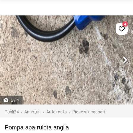
4
1
/ 4
Publi24
Anunțuri
Auto moto
Piese si accesorii
Pompa apa rulota anglia