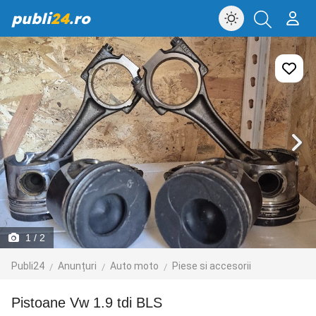
publi
24
.ro
1
/ 2
Publi24
Anunțuri
Auto moto
Piese si accesorii
Pistoane Vw 1.9 tdi BLS