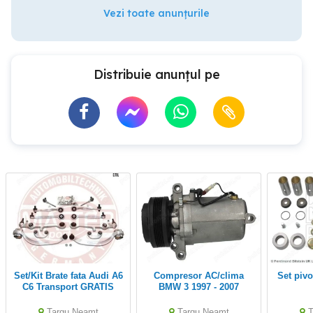
Vezi toate anunțurile
Distribuie anunțul pe
Set/Kit Brate fata Audi A6
Compresor AC/clima
Set piv
C6 Transport GRATIS
BMW 3 1997 - 2007
Targu Neamt
Targu Neamt
T