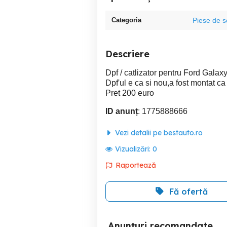
Categoria
Piese de 
Descriere
Dpf / catlizator pentru Ford Galax
Dpf'ul e ca si nou,a fost montat c
Pret 200 euro
ID anunț
: 1775888666
Vezi detalii pe bestauto.ro
Vizualizări:
0
Raportează
Fă ofertă
Anunțuri recomandate