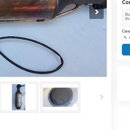
Co
Cara
A