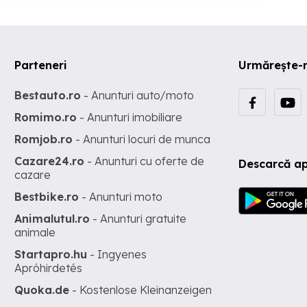
Parteneri
Urmărește-
Bestauto.ro
- Anunturi auto/moto
Romimo.ro
- Anunturi imobiliare
Romjob.ro
- Anunturi locuri de munca
Cazare24.ro
- Anunturi cu oferte de
Descarcă ap
cazare
Bestbike.ro
- Anunturi moto
Animalutul.ro
- Anunturi gratuite
animale
Startapro.hu
- Ingyenes
Apróhirdetés
Quoka.de
- Kostenlose Kleinanzeigen