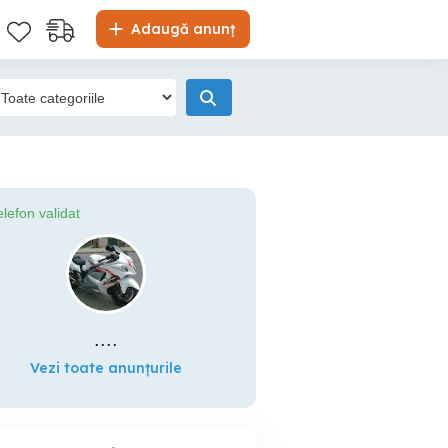
Adaugă anunț
elefon validat
....
Vezi toate anunțurile