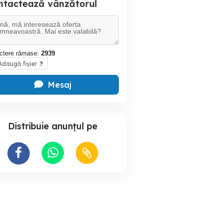
ntactează vânzătorul
ctere rămase:
2939
daugă fișier
?
Mesaj
Distribuie anunțul pe