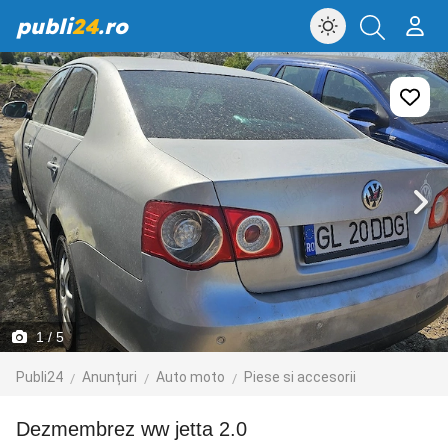
publi
24
.ro
1
/ 5
Publi24
Anunțuri
Auto moto
Piese si accesorii
dezmembrez ww jetta 2.0