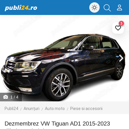
publi
24
.ro
3
1
/ 4
Publi24
Anunțuri
Auto moto
Piese si accesorii
Dezmembrez VW Tiguan AD1 2015-2023