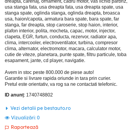
dreapta, carenaj, ornament, cadru motor, vas lichid parbriz,
usa stanga fata, usa dreapta fata, usa dreapta spate, usa
stanga spate, oglinda stanga, oglinda dreapta, broasca
usa, haion/capota, armatura bara spate, bara spate, far
stanga, far dreapta, stop caroserie, stop haion, interior,
plafon interior, polita, mocheta, capac, motor, injector,
clapeta, EGR, furtun, conducta, rezervor, radiator apa,
clima, intercooler, electroventilator, turbina, compresor
clima, alternator, electromotor, macara, calculator motor,
cutie de viteze, planetara, punte spate, filtru particule, toba
esapament, jante, cd player, navigatie.
Avem in stoc peste 800.000 de piese auto!
Garantie si livrare rapida oriunde in tara prin curier.
Pretul este orientativ, va rog sa ne contactati telefonic.
ID anunț
: 1740748802
Vezi detalii pe bestauto.ro
Vizualizări:
0
Raportează