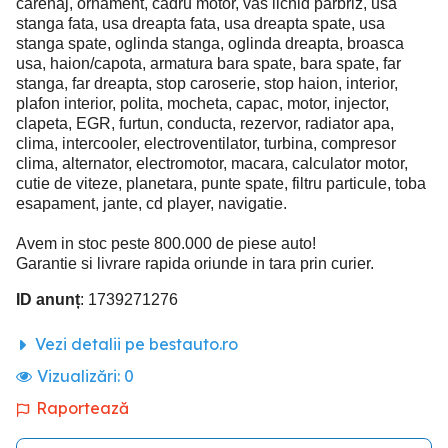
carenaj, ornament, cadru motor, vas lichid parbriz, usa
stanga fata, usa dreapta fata, usa dreapta spate, usa
stanga spate, oglinda stanga, oglinda dreapta, broasca
usa, haion/capota, armatura bara spate, bara spate, far
stanga, far dreapta, stop caroserie, stop haion, interior,
plafon interior, polita, mocheta, capac, motor, injector,
clapeta, EGR, furtun, conducta, rezervor, radiator apa,
clima, intercooler, electroventilator, turbina, compresor
clima, alternator, electromotor, macara, calculator motor,
cutie de viteze, planetara, punte spate, filtru particule, toba
esapament, jante, cd player, navigatie.
Avem in stoc peste 800.000 de piese auto!
Garantie si livrare rapida oriunde in tara prin curier.
ID anunț
: 1739271276
Vezi detalii pe bestauto.ro
Vizualizări:
0
Raportează