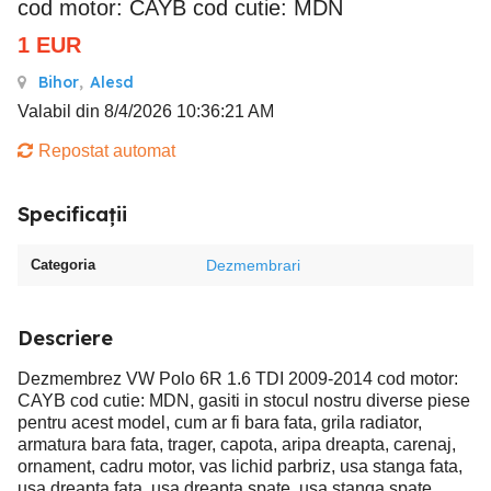
cod motor: CAYB cod cutie: MDN
1
EUR
Bihor
,
Alesd
Valabil din 8/4/2026 10:36:21 AM
Repostat automat
Specificații
Categoria
Dezmembrari
Descriere
Dezmembrez VW Polo 6R 1.6 TDI 2009-2014 cod motor:
CAYB cod cutie: MDN, gasiti in stocul nostru diverse piese
pentru acest model, cum ar fi bara fata, grila radiator,
armatura bara fata, trager, capota, aripa dreapta, carenaj,
ornament, cadru motor, vas lichid parbriz, usa stanga fata,
usa dreapta fata, usa dreapta spate, usa stanga spate,