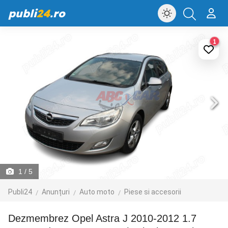
publi
24
.ro
1
1
/ 5
Publi24
Anunțuri
Auto moto
Piese si accesorii
Dezmembrez Opel Astra J 2010-2012 1.7