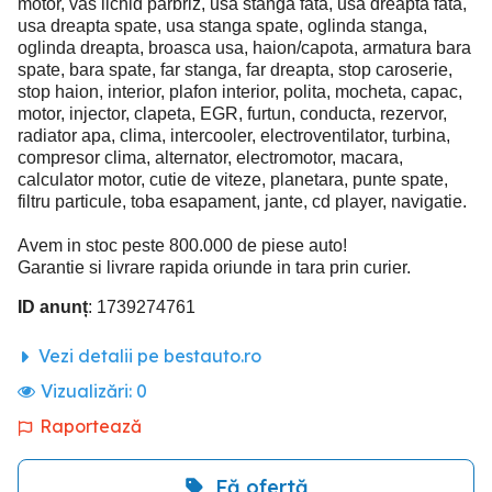
motor, vas lichid parbriz, usa stanga fata, usa dreapta fata,
usa dreapta spate, usa stanga spate, oglinda stanga,
oglinda dreapta, broasca usa, haion/capota, armatura bara
spate, bara spate, far stanga, far dreapta, stop caroserie,
stop haion, interior, plafon interior, polita, mocheta, capac,
motor, injector, clapeta, EGR, furtun, conducta, rezervor,
radiator apa, clima, intercooler, electroventilator, turbina,
compresor clima, alternator, electromotor, macara,
calculator motor, cutie de viteze, planetara, punte spate,
filtru particule, toba esapament, jante, cd player, navigatie.
Avem in stoc peste 800.000 de piese auto!
Garantie si livrare rapida oriunde in tara prin curier.
ID anunț
: 1739274761
Vezi detalii pe bestauto.ro
Vizualizări:
0
Raportează
Fă ofertă