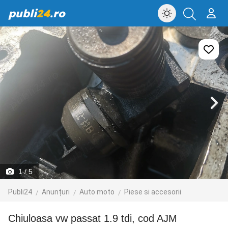
publi
24
.ro
1
/ 5
Publi24
Anunțuri
Auto moto
Piese si accesorii
Chiuloasa vw passat 1.9 tdi, cod AJM