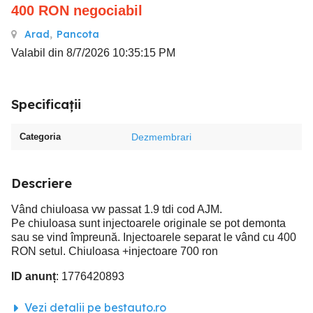
400
RON
negociabil
Arad
,
Pancota
Valabil din 8/7/2026 10:35:15 PM
Specificații
Categoria
Dezmembrari
Descriere
Vând chiuloasa vw passat 1.9 tdi cod AJM.
Pe chiuloasa sunt injectoarele originale se pot demonta
sau se vind împreună. Injectoarele separat le vând cu 400
RON setul. Chiuloasa +injectoare 700 ron
ID anunț
: 1776420893
Vezi detalii pe bestauto.ro