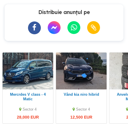
Distribuie anunțul pe
Mercrdes V class - 4
Vând kia niro hibrid
Anvelope AllSeason
Matic
M
Sector 4
Sector 4
28,000 EUR
12,500 EUR