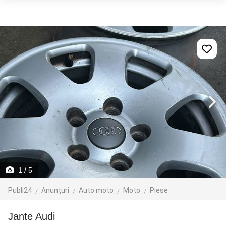
1
/ 5
Publi24
Anunțuri
Auto moto
Moto
Piese
Jante Audi