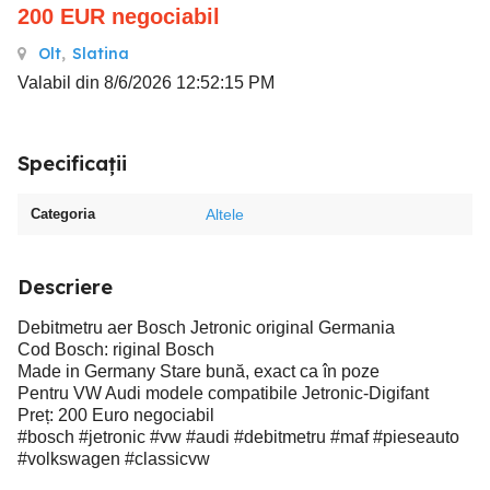
200
EUR
negociabil
Olt
,
Slatina
Valabil din 8/6/2026 12:52:15 PM
Specificații
Categoria
Altele
Descriere
Debitmetru aer Bosch Jetronic original Germania
Cod Bosch: riginal Bosch
Made in Germany Stare bună, exact ca în poze
Pentru VW Audi modele compatibile Jetronic-Digifant
Preț: 200 Euro negociabil
#bosch #jetronic #vw #audi #debitmetru #maf #pieseauto
#volkswagen #classicvw