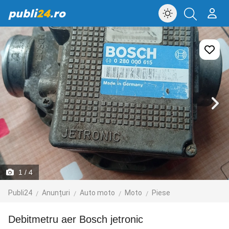
publi
24
.ro
1
/ 4
Publi24
Anunțuri
Auto moto
Moto
Piese
Debitmetru aer Bosch jetronic