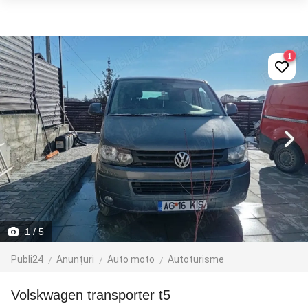
1
1
/ 5
Publi24
Anunțuri
Auto moto
Autoturisme
volskwagen transporter t5