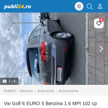
publi
24
.ro
8
1
/ 8
Publi24
Anunțuri
Auto moto
Autoturisme
Vw Golf 6 EURO 5 Benzina 1.6 MPI 102 cp