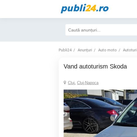
publi
24
.ro
Publi24
Anunțuri
Auto moto
Autotur
Vand autoturism Skoda
Cluj
,
Cluj-Napoca