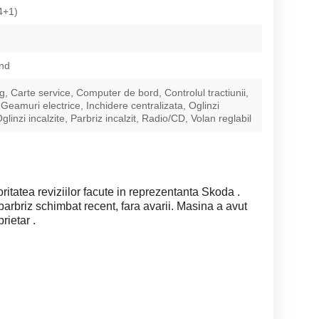
4+1)
nd
g, Carte service, Computer de bord, Controlul tractiunii,
Geamuri electrice, Inchidere centralizata, Oglinzi
Oglinzi incalzite, Parbriz incalzit, Radio/CD, Volan reglabil
oritatea reviziilor facute in reprezentanta Skoda .
parbriz schimbat recent, fara avarii. Masina a avut
rietar .