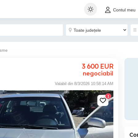
Contul meu
isme
3 600
EUR
negociabil
Valabil din 8/3/2026 10:58:14 AM
1
Co