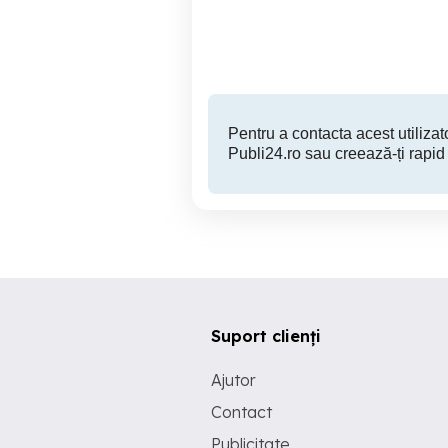
Cluj-Napoca
8,700 EUR
Pentru a contacta acest utilizato
Publi24.ro sau creează-ți rapid
Suport clienți
Ajutor
Contact
Publicitate