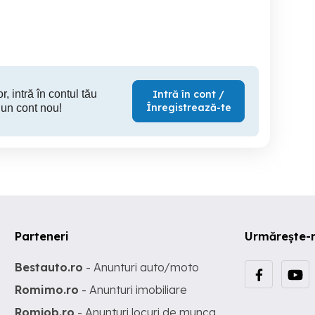
CP
Cluj-Napoca
Cluj-Napoca
Cl
14,500 EUR
16,940 EUR
2,
r, intră în contul tău
Intră în cont /
Înregistrează-te
 un cont nou!
Parteneri
Urmărește-
Bestauto.ro
- Anunturi auto/moto
Romimo.ro
- Anunturi imobiliare
Romjob.ro
- Anunturi locuri de munca