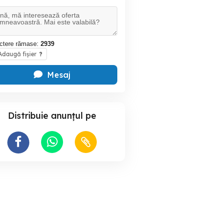
ctere rămase:
2939
daugă fișier
?
Mesaj
Distribuie anunțul pe