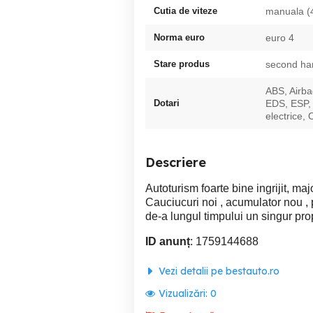
Cutia de viteze
manuala (
Norma euro
euro 4
Stare produs
second ha
ABS, Airba
Dotari
EDS, ESP, 
electrice, 
Descriere
Autoturism foarte bine ingrijit, maj
Cauciucuri noi , acumulator nou , 
de-a lungul timpului un singur prop
ID anunț
: 1759144688
Vezi detalii pe bestauto.ro
Vizualizări:
0