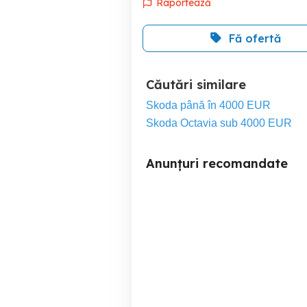
Raportează
Fă ofertă
Căutări similare
Skoda până în 4000 EUR
Skoda Octavia sub 4000 EUR
Anunțuri recomandate
Audi Q3 2.0 TDI 140 CP
Mercedes-Benz C 220 T
Quattro | Automat | 2013 -
CD
PREȚ NEGOCIABIL
Ava