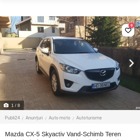
9
1
/ 8
Publi24
Anunțuri
Auto moto
Autoturisme
Mazda CX-5 Skyactiv Vand-Schimb Teren