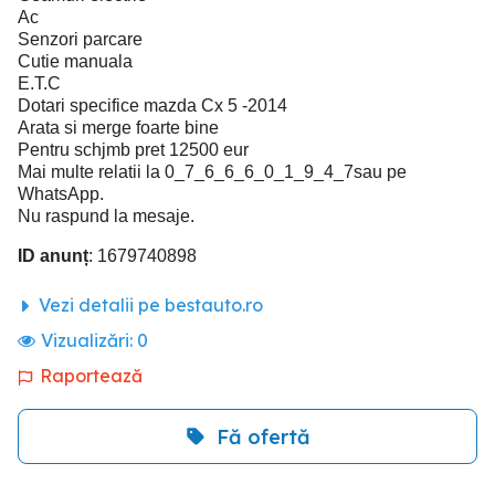
Ac
Senzori parcare
Cutie manuala
E.T.C
Dotari specifice mazda Cx 5 -2014
Arata si merge foarte bine
Pentru schjmb pret 12500 eur
Mai multe relatii la 0_7_6_6_6_0_1_9_4_7sau pe
WhatsApp.
Nu raspund la mesaje.
ID anunț
: 1679740898
Vezi detalii pe bestauto.ro
Vizualizări:
0
Raportează
Fă ofertă