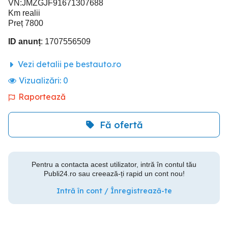
VN:JMZGJF91671307688
Km realii
Preț 7800
ID anunț
: 1707556509
Vezi detalii pe bestauto.ro
Vizualizări:
0
Raportează
Fă ofertă
Pentru a contacta acest utilizator, intră în contul tău
Publi24.ro sau creează-ți rapid un cont nou!
Intră în cont / Înregistrează-te