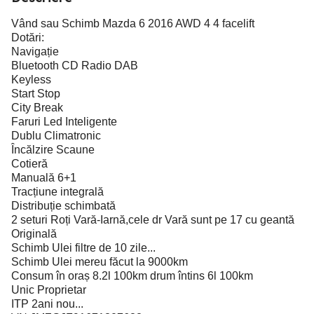
Vând sau Schimb Mazda 6 2016 AWD 4 4 facelift
Dotări:
Navigație
Bluetooth CD Radio DAB
Keyless
Start Stop
City Break
Faruri Led Inteligente
Dublu Climatronic
Încălzire Scaune
Cotieră
Manuală 6+1
Tracțiune integrală
Distribuție schimbată
2 seturi Roți Vară-Iarnă,cele dr Vară sunt pe 17 cu geantă
Originală
Schimb Ulei filtre de 10 zile...
Schimb Ulei mereu făcut la 9000km
Consum în oraș 8.2l 100km drum întins 6l 100km
Unic Proprietar
ITP 2ani nou...