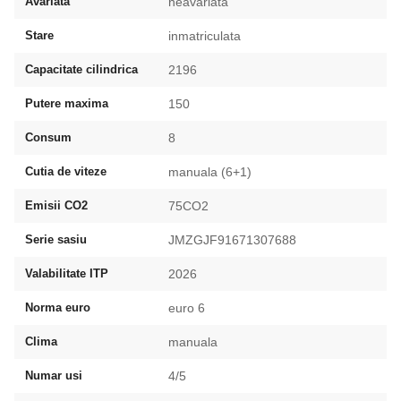
Avariata
neavariata
Stare
inmatriculata
Capacitate cilindrica
2196
Putere maxima
150
Consum
8
Cutia de viteze
manuala (6+1)
Emisii CO2
75CO2
Serie sasiu
JMZGJF91671307688
Valabilitate ITP
2026
Norma euro
euro 6
Clima
manuala
Numar usi
4/5