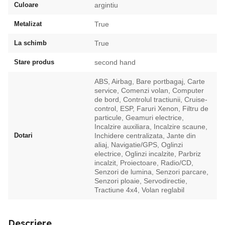
Culoare
argintiu
Metalizat
True
La schimb
True
Stare produs
second hand
ABS, Airbag, Bare portbagaj, Carte
service, Comenzi volan, Computer
de bord, Controlul tractiunii, Cruise-
control, ESP, Faruri Xenon, Filtru de
particule, Geamuri electrice,
Incalzire auxiliara, Incalzire scaune,
Dotari
Inchidere centralizata, Jante din
aliaj, Navigatie/GPS, Oglinzi
electrice, Oglinzi incalzite, Parbriz
incalzit, Proiectoare, Radio/CD,
Senzori de lumina, Senzori parcare,
Senzori ploaie, Servodirectie,
Tractiune 4x4, Volan reglabil
Descriere